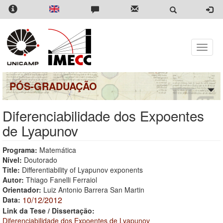
Pular
para
o
conteúdo
principal
Toggle
naviga
PÓS-GRADUAÇÃO
Diferenciabilidade dos Expoentes
de Lyapunov
Programa:
Matemática
Nível:
Doutorado
Title:
Differentiability of Lyapunov exponents
Autor:
Thiago Fanelli Ferraiol
Orientador:
Luiz Antonio Barrera San Martin
10/12/2012
Data:
Link da Tese / Dissertação:
Diferenciabilidade dos Expoentes de Lyapunov