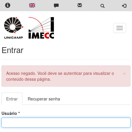
Pular
para
o
conteúdo
principal
Toggle
naviga
Entrar
×
Menssagem
Acesso negado. Você deve se autenticar para visualizar o
de
conteúdo dessa página.
erro
Abas
Entrar
(aba
Recuperar senha
primárias
ativa)
Usuário
*