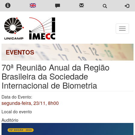
Pular
para
o
conteúdo
principal
Toggle
naviga
EVENTOS
70ª Reunião Anual da Região
Brasileira da Sociedade
Internacional de Biometria
Data do Evento:
segunda-feira, 23/11, 8h00
Local do evento
Auditório