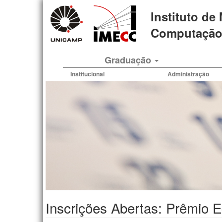
Pular
Instituto de
para
o
Computação 
conteúdo
principal
Graduação
Institucional
Administração
Inscrições Abertas: Prêmio 