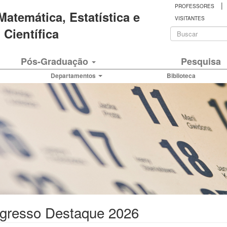
|
PROFESSORES
 Matemática, Estatística e
VISITANTES
Formulá
Científica
de
Buscar
Pós-Graduação
Pesquisa
busca
Departamentos
Biblioteca
Egresso Destaque 2026