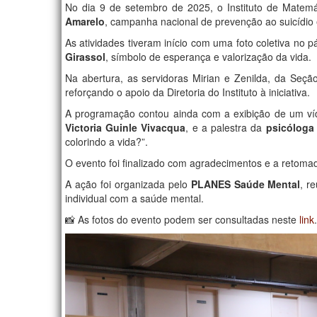
No dia 9 de setembro de 2025, o Instituto de Matem
Amarelo
, campanha nacional de prevenção ao suicídio
As atividades tiveram início com uma foto coletiva 
Girassol
, símbolo de esperança e valorização da vida.
Na abertura, as servidoras Mirian e Zenilda, da Se
reforçando o apoio da Diretoria do Instituto à iniciativa.
A programação contou ainda com a exibição de um v
Victoria Guinle Vivacqua
, e a palestra da
psicóloga 
colorindo a vida?”.
O evento foi finalizado com agradecimentos e a retomad
A ação foi organizada pelo
PLANES Saúde Mental
, r
individual com a saúde mental.
📸 As fotos do evento podem ser consultadas neste
link
.