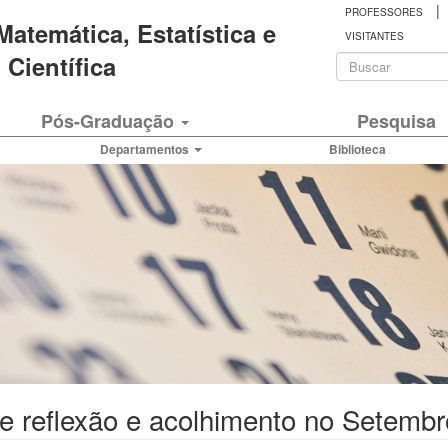
|
PROFESSORES
 Matemática, Estatística e
VISITANTES
Formulá
Científica
de
Buscar
Pós-Graduação
Pesquisa
busca
Departamentos
Biblioteca
e reflexão e acolhimento no Setemb