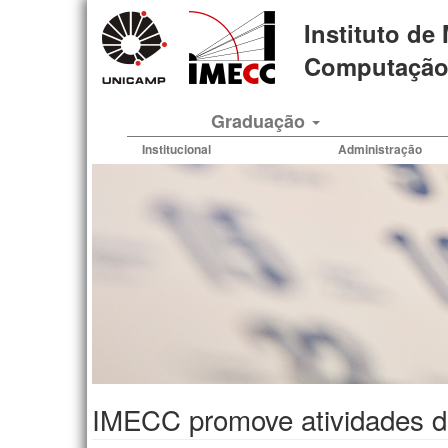
Pular
Instituto de
para
o
Computação 
conteúdo
principal
Graduação
Institucional
Administração
IMECC promove atividades d